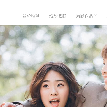
關於唯琪
婚紗禮服
攝影作品