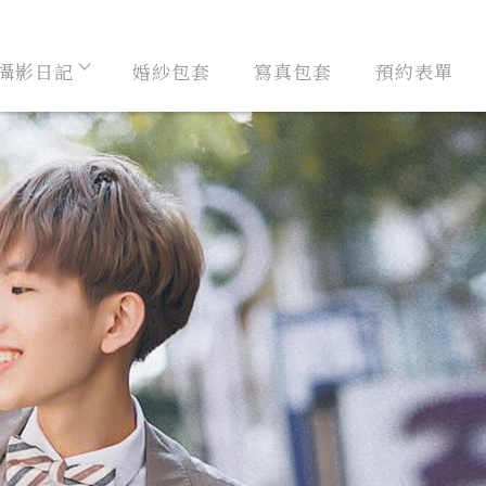
攝影日記
婚紗包套
寫真包套
預約表單