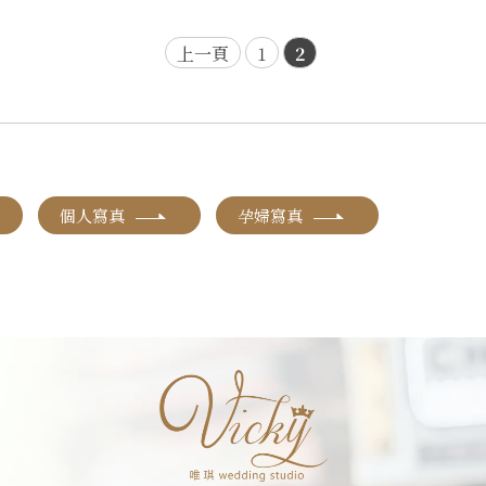
上一頁
1
2
個人寫真
孕婦寫真