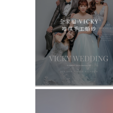
全家福-VICKY
唯琪手工婚紗