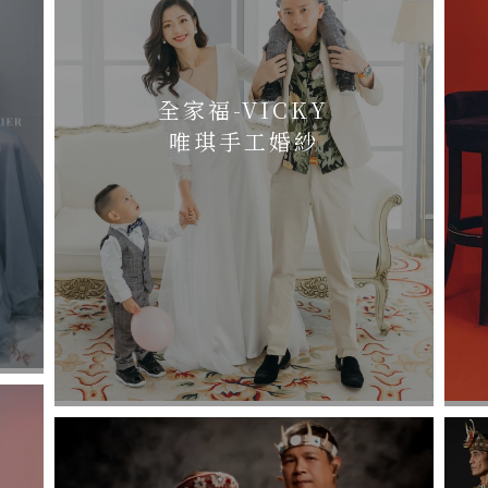
全家福-VICKY
唯琪手工婚紗