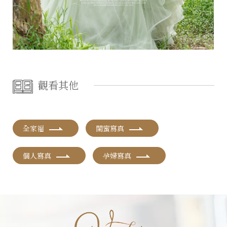
觀看其他
全家福
閨蜜寫真
個人寫真
孕婦寫真