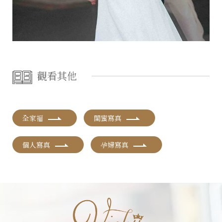
觀看其他
全家福
閨蜜寫真
個人寫真
孕婦寫真