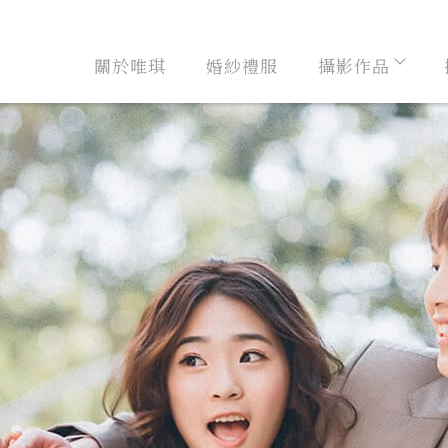
關於唯琪
婚紗禮服
攝影作品