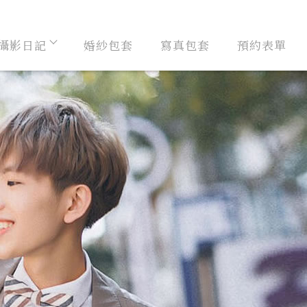
攝影日記
婚紗包套
寫真包套
預約表單