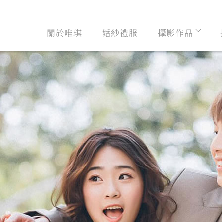
關於唯琪
婚紗禮服
攝影作品