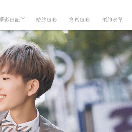
攝影日記
婚紗包套
寫真包套
預約表單