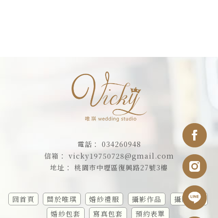
034260948
vicky19750728@gmail.com
桃園市中壢區復興路27號3樓
回首頁
關於唯琪
婚紗禮服
攝影作品
攝影日記
婚紗包套
寫真包套
預約表單