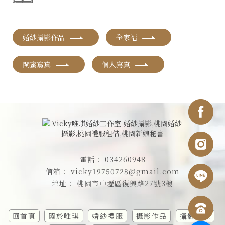
婚紗攝影作品
全家福
閨蜜寫真
個人寫真
034260948
vicky19750728@gmail.com
桃園市中壢區復興路27號3樓
回首頁
關於唯琪
婚紗禮服
攝影作品
攝影日記